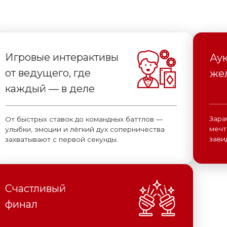
завидовать будет в
тывают с первой секунды.
стливый
ал
ека, тосты, шутки, танцы до утра,
й год начинается так, как вы его
жили: с победной улыбкой.