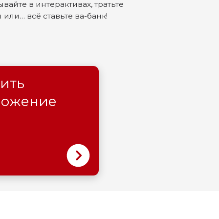
ение
оль