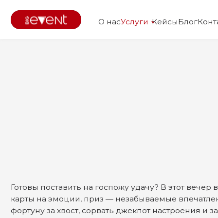
О нас
Услуги
Кейсы
Блог
Контакты
Настоящий хит
Авторский сценарий
Атмосф
Готовы поставить на госпожу удачу? В этот вечер возможн
карты на эмоции, приз — незабываемые впечатления. Для
фортуну за хвост, сорвать джекпот настроения и зайти в
победитель!» Фан-казино и игровые зоны, зарабатывайте 
на аукционе призов, меняйте на «удачные» бонусы или… в