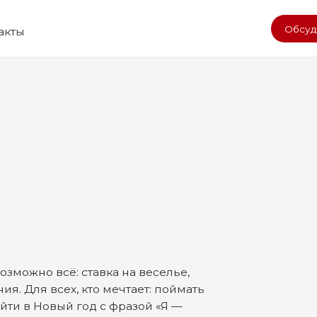
Обсудить проект
ера Лас Вегаса
о всё: ставка на веселье,
 всех, кто мечтает: поймать
 Новый год с фразой «Я —
в интерактивах, тратьте
сё ставьте ва-банк!