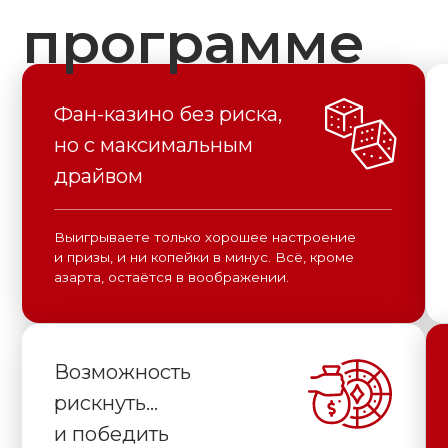
захва
азарта, остаётся в воображении.
Возможность
Сча
рискнуть…
фин
и победить
Можно тихо копить очки, а можно рвануть ва-
Дискот
банк и стать легендой вечера. В любом случае,
и новы
овации обеспечены.
заслу