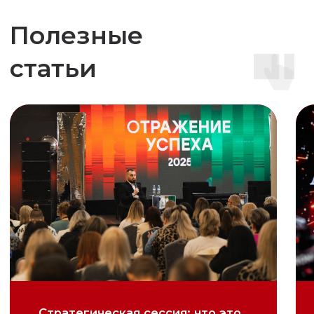
Новый год для небольших
ЦФО, Москва
компаний
и Московская область,
Луганская Народная
Республика
ПИАР
Наш канал
И МАРКЕТИНГ
в Telegram
Деловые мероприятия
Фестивали и массовые
Закулисье ивентов,
мероприятия
реальные кейсы,
Презентации
экспертное мнение
и открытия
Позвонить
ОБРАТНАЯ СВЯЗЬ
7 (473) 22-88-258
Оставить заявку
Обсудить проект
Написать письмо
request@bigevent.ru