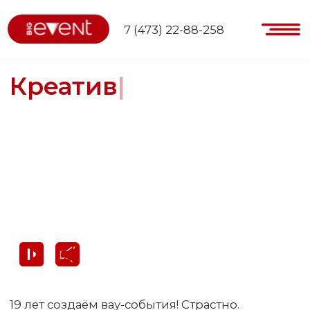
7 (473) 22-88-258
Креатив
|
19 лет создаём вау-события! Страстно.
Вдумчиво. Креативно. Рассказываем о буднях
профессионалов ивент-рынка. Делимся
инсайтами. Забирайте наш опыт! Планируйте
мероприятия с нами.