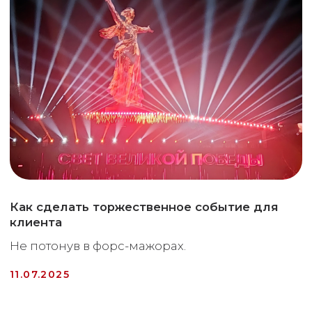
Стратегическая сессия: что это
Как организоват
такое и почему она вам нужна
запоминающийся
(или нет)
корпоратив для 
компании?
Стратегическая сессия —
отличный инструмент как для тех,
Забудьте про ску
кто уже осознал необходимость
начальства и фо
планирования, так и для тех, кого
застолья!
пугает само это слово.
13.11.2024
07.03.2025
О НАС
СПЛОЧЕНИЕ
КЕЙСЫ
КОМАНДЫ
Авторские тимбилдинги
БЛОГ
Корпоративы
КОНТАКТЫ
Стратегические сессии
Новогодние корпоративы