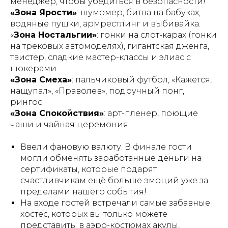
менеджер, чтобы убедиться в безопасности!
«Зона Ярости»
: шумомер, битва на бабуках,
водяные пушки, армрестлинг и выбивайка.
«
Зона Ностальгии»
: гонки на слот-карах (гонки
на трековых автомоделях), гигантская дженга,
твистер, сладкие мастер-классы и элиас с
шокерами.
«Зона Смеха»
: пальчиковый футбол, «Кажется,
нащупал», «Праволев», подручный понг,
рингос.
«Зона Спокойствия»
: арт-пленер, поющие
чаши и чайная церемония.
Ввели фановую валюту. В финале гости
могли обменять заработанные деньги на
сертификаты, которые подарят
счастливчикам ещё больше эмоций уже за
пределами нашего события!
На входе гостей встречали самые забавные
хостес, которых вы только можете
представить: в аэро-костюмах акулы,