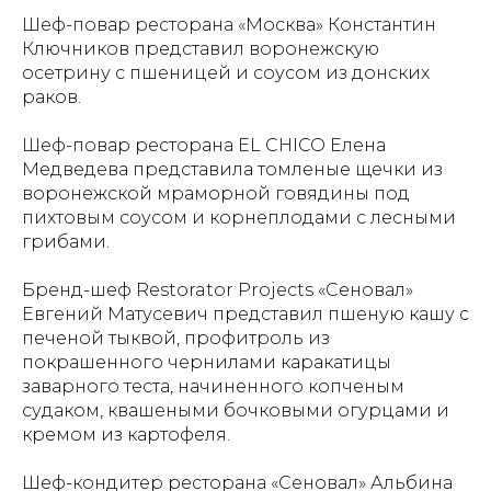
Шеф-повар ресторана «Москва» Константин
Ключников представил воронежскую
осетрину с пшеницей и соусом из донских
раков.
Шеф-повар ресторана EL CHICO Елена
Медведева представила томленые щечки из
воронежской мраморной говядины под
пихтовым соусом и корнеплодами с лесными
грибами.
Бренд-шеф Restorator Projects «Сеновал»
Евгений Матусевич представил пшеную кашу с
печеной тыквой, профитроль из
покрашенного чернилами каракатицы
заварного теста, начиненного копченым
судаком, квашеными бочковыми огурцами и
кремом из картофеля.
Шеф-кондитер ресторана «Сеновал» Альбина