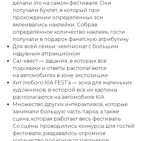
делали это на самом фестивале. Они
получали буклет, в который при
прохождении определённых зон
вклеивались наклейки. Собрав
определённое количество наклеек, гости
получали в подарок фанатскую атрибутику
Для всей семьи: чемпионат с большим
надувным аттракционом.
Car-квест — задания, в которых все
подсказки и ответы располагаются
на автомобилях в зоне экспозиции
Хит любого KIA FEST’а — зона для маленьких
художников, в которой все их картины
располагаются на автомобиле KIA
Множество других интерактивов, которые
занимали большую часть парка, а также
сцена, которая работает весь фестиваль.
Со сцены проводились конкурсы для гостей
фестиваля, раздавалось огромное
количество подарков от партнёров.